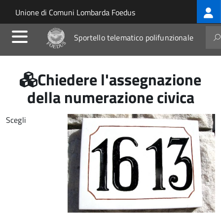
Log
Salta al contenuto principale
Skip to site navigation
Unione di Comuni Lombarda Foedus
me
Sportello telematico polifunzionale
Chiedere l'assegnazione
della numerazione civica
Scegli