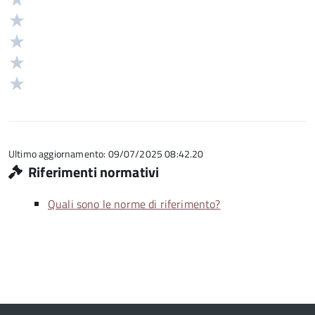
5
Valuta
stelle
4
Valuta
su
stelle
3
Valuta
5
su
stelle
2
Valuta
5
su
stelle
1
5
su
stelle
5
su
5
Ultimo aggiornamento: 09/07/2025 08:42.20
Riferimenti normativi
Quali sono le norme di riferimento?