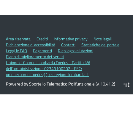
Area riservata
Crediti
Informativa privacy
Note legali
Dichiarazione di accessibilità
Contatti
Statistiche del portale
Leggi le FAQ
Pagamenti
Riepilogo valutazioni
Piano di miglioramento dei servizi
Unione di Comuni Lombarda Foedus - Partita IVA
dell'amministrazione: 02349100202 - PEC:
unionecomuni.foedus@pec.regione.lombardia.it
Powered by Sportello Telematico Polifunzionale (v. 10.41.2)