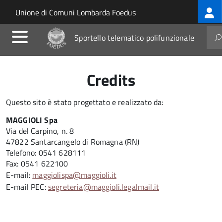
Log
Salta al contenuto principale
Skip to site navigation
Unione di Comuni Lombarda Foedus
me
Sportello telematico polifunzionale
Credits
Questo sito è stato progettato e realizzato da:
MAGGIOLI Spa
Via del Carpino, n. 8
47822 Santarcangelo di Romagna (RN)
Telefono: 0541 628111
Fax: 0541 622100
E-mail:
maggiolispa@maggioli.it
E-mail PEC:
segreteria@maggioli.legalmail.it