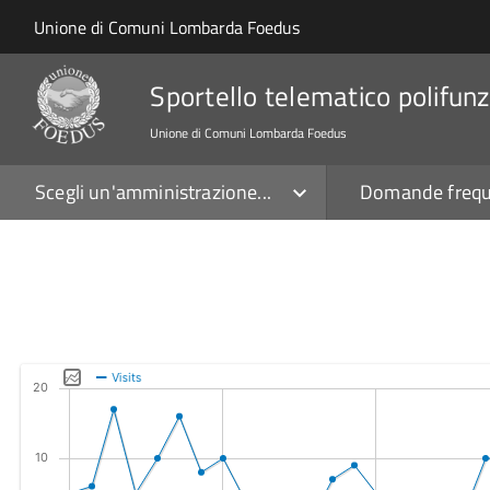
Salta al contenuto principale
Skip to site navigation
Unione di Comuni Lombarda Foedus
Sportello telematico polifunz
Unione di Comuni Lombarda Foedus
Scegli un'amministrazione...
Domande frequ