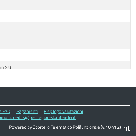
le FAQ
Pagamenti
Riepilogo valutazioni
comuni.foedus@pec.regione.lombardia.it
Powered by Sportello Telematico Polifunzionale (v. 10.41.2)