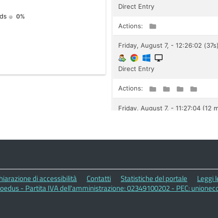
hiarazione di accessibilità
Contatti
Statistiche del portale
Leggi 
edus - Partita IVA dell'amministrazione: 02349100202 - PEC: unione