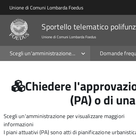
Salta al contenuto principale
Skip to site navigation
Unione di Comuni Lombarda Foedus
Sportello telematico polifunz
Unione di Comuni Lombarda Foedus
Scegli un'amministrazione...
Domande frequ
Chiedere l'approvazio
(PA) o di un
Scegli un'amministrazione per visualizzare maggiori
informazioni
I piani attuativi (PA) sono atti di pianificazione urbanist