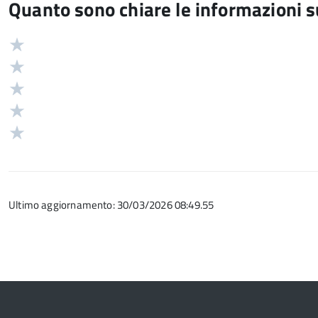
Quanto sono chiare le informazioni 
Valuta
Valutazione
5
Valuta
stelle
4
Valuta
su
stelle
3
Valuta
5
su
stelle
2
Valuta
5
su
stelle
1
5
su
stelle
5
su
Ultimo aggiornamento: 30/03/2026 08:49.55
5