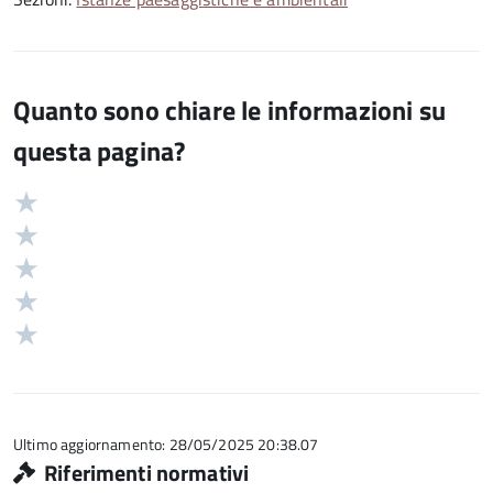
Quanto sono chiare le informazioni su
questa pagina?
Valuta
Valutazione
5
Valuta
stelle
4
Valuta
su
stelle
3
Valuta
5
su
stelle
2
Valuta
5
su
stelle
1
5
su
stelle
5
su
5
Ultimo aggiornamento: 28/05/2025 20:38.07
Riferimenti normativi