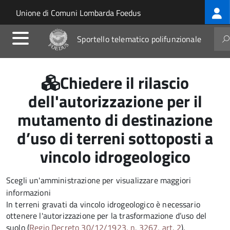
Log
Salta al contenuto principale
Skip to site navigation
Unione di Comuni Lombarda Foedus
me
Sportello telematico polifunzionale
Chiedere il rilascio
dell'autorizzazione per il
mutamento di destinazione
d’uso di terreni sottoposti a
vincolo idrogeologico
Scegli un'amministrazione per visualizzare maggiori
informazioni
In terreni gravati da vincolo idrogeologico è necessario
ottenere l'autorizzazione per la trasformazione d’uso del
suolo (
Regio Decreto 30/12/1923, n. 3267, art. 2
).