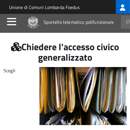
Log
Salta al contenuto principale
Skip to site navigation
Unione di Comuni Lombarda Foedus
me
Sportello telematico polifunzionale
Chiedere l'accesso civico
generalizzato
Scegli