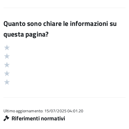
Quanto sono chiare le informazioni su
questa pagina?
Valuta
Valutazione
5
Valuta
stelle
4
Valuta
su
stelle
3
Valuta
5
su
stelle
2
Valuta
5
su
stelle
1
5
su
stelle
5
su
5
Ultimo aggiornamento: 15/07/2025 04:01.20
Riferimenti normativi