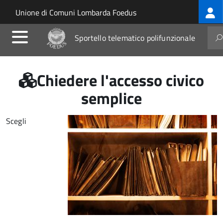
Log
Salta al contenuto principale
Skip to site navigation
Unione di Comuni Lombarda Foedus
me
Sportello telematico polifunzionale
Chiedere l'accesso civico
semplice
Scegli