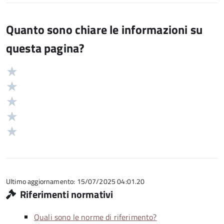
Quanto sono chiare le informazioni su
questa pagina?
Valuta
Valutazione
5
Valuta
stelle
4
Valuta
su
stelle
3
Valuta
5
su
stelle
2
Valuta
5
su
stelle
1
5
su
stelle
5
su
5
Ultimo aggiornamento: 15/07/2025 04:01.20
Riferimenti normativi
Quali sono le norme di riferimento?