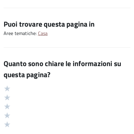
Puoi trovare questa pagina in
Aree tematiche:
Casa
Quanto sono chiare le informazioni su
questa pagina?
Valuta
Valutazione
5
Valuta
stelle
4
Valuta
su
stelle
3
Valuta
5
su
stelle
2
Valuta
5
su
stelle
1