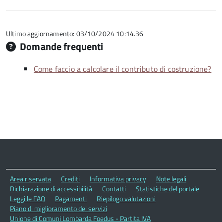
5
su
stelle
5
su
5
Ultimo aggiornamento: 03/10/2024 10:14.36
Domande frequenti
Come faccio a calcolare il contributo di costruzione?
Area riservata
Crediti
Informativa privacy
Note legali
Dichiarazione di accessibilità
Contatti
Statistiche del portale
Leggi le FAQ
Pagamenti
Riepilogo valutazioni
Piano di miglioramento dei servizi
Unione di Comuni Lombarda Foedus - Partita IVA