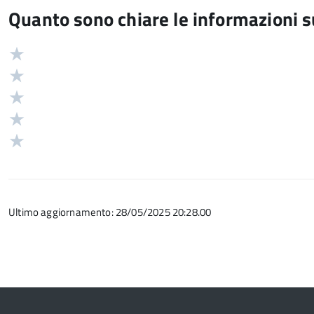
Quanto sono chiare le informazioni 
Valuta
Valutazione
5
Valuta
stelle
4
Valuta
su
stelle
3
Valuta
5
su
stelle
2
Valuta
5
su
stelle
1
5
su
stelle
5
su
Ultimo aggiornamento: 28/05/2025 20:28.00
5