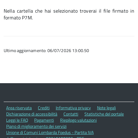
Nella cartella che hai selezionato troverai il file firmato in
formato P7M.
Ultimo aggiornamento: 06/07/2026 13:00.50
Area riservata
Crediti
Informativa privacy
Note legali
Dichiarazione di accessibilità
Contatti
Statistiche del portale
Leggi le FAQ
Pagamenti
Riepilogo valutazioni
Piano di miglioramento dei servizi
Unione di Comuni Lombarda Foedus - Partita IVA