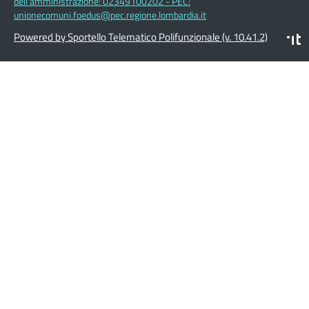
dell'amministrazione: 02349100202 - PEC:
unionecomuni.foedus@pec.regione.lombardia.it
Powered by Sportello Telematico Polifunzionale (v. 10.41.2)