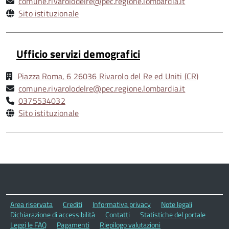
comune.rivarolodelre@pec.regione.lombardia.it
Sito istituzionale
Ufficio servizi demografici
Piazza Roma, 6 26036 Rivarolo del Re ed Uniti (CR)
comune.rivarolodelre@pec.regione.lombardia.it
0375534032
Sito istituzionale
Area riservata
Crediti
Informativa privacy
Note legali
Dichiarazione di accessibilità
Contatti
Statistiche del portale
Leggi le FAQ
Pagamenti
Riepilogo valutazioni