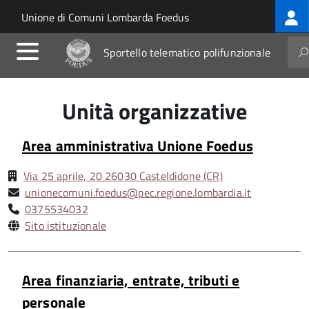
Log
Salta al contenuto principale
Skip to site navigation
Unione di Comuni Lombarda Foedus
me
Sportello telematico polifunzionale
Unità organizzative
Area amministrativa Unione Foedus
Via 25 aprile, 20 26030 Casteldidone (CR)
unionecomuni.foedus@pec.regione.lombardia.it
0375534032
Sito istituzionale
Area finanziaria, entrate, tributi e
personale