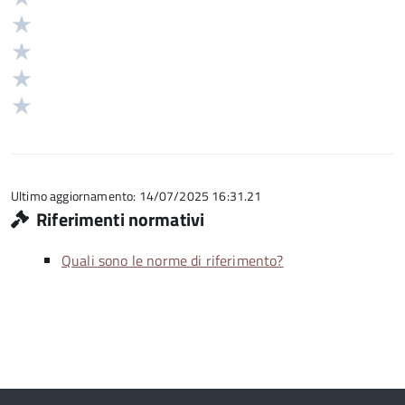
5
Valuta
stelle
4
Valuta
su
stelle
3
Valuta
5
su
stelle
2
Valuta
5
su
stelle
1
5
su
stelle
5
su
5
Ultimo aggiornamento: 14/07/2025 16:31.21
Riferimenti normativi
Quali sono le norme di riferimento?