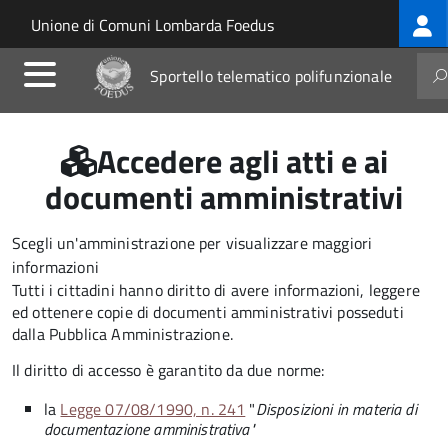
Log
Salta al contenuto principale
Skip to site navigation
Unione di Comuni Lombarda Foedus
me
Sportello telematico polifunzionale
Accedere agli atti e ai
documenti amministrativi
Scegli un'amministrazione per visualizzare maggiori
informazioni
Tutti i cittadini hanno diritto di avere informazioni, leggere
ed ottenere copie di documenti amministrativi posseduti
dalla Pubblica Amministrazione.
Il diritto di accesso è garantito da due norme:
la
Legge 07/08/1990, n. 241
"
Disposizioni in materia di
documentazione amministrativa"